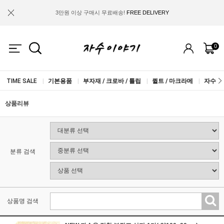
3만원 이상 구매시 무료배송!
FREE DELIVERY
금액별 사은품 지급!
FREE GIFT
0
IF YOU JOIN US, WE WILL GIVE YOU
2.000 WON COUPON!
TIME SALE
|
기본용품
|
부자재 / 크로바 / 튤립
|
퀼트 / 마크라메
|
자수실 
상품리뷰
분류 검색
상품명 검색