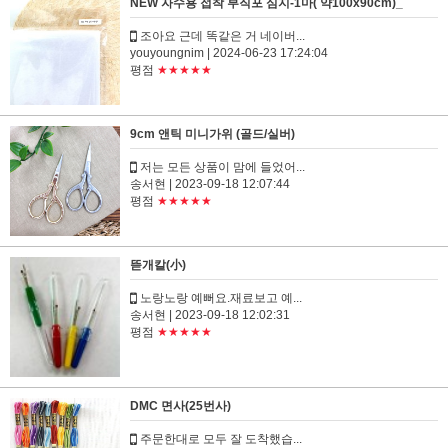
NEW 자수용 접착 부직포 심지-1마( 약100x90cm)_
조아요 근데 똑같은 거 네이버...
youyoungnim
| 2024-06-23 17:24:04
평점
★★★★★
9cm 앤틱 미니가위 (골드/실버)
저는 모든 상품이 맘에 들었어...
송서현
| 2023-09-18 12:07:44
평점
★★★★★
뜯개칼(小)
노랑노랑 예뻐요.재료보고 예...
송서현
| 2023-09-18 12:02:31
평점
★★★★★
DMC 면사(25번사)
주문한대로 모두 잘 도착했습...