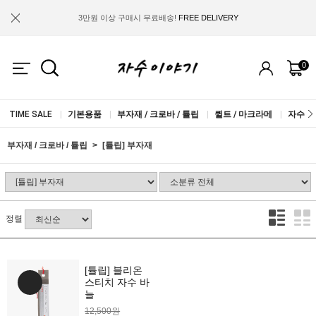
3만원 이상 구매시 무료배송!
FREE DELIVERY
금액별 사은품 지급!
FREE GIFT
0
IF YOU JOIN US, WE WILL GIVE YOU
2.000 WON COUPON!
TIME SALE
|
기본용품
|
부자재 / 크로바 / 튤립
|
퀼트 / 마크라메
|
자수실 
부자재 / 크로바 / 튤립
[튤립] 부자재
정렬
[튤립] 블리온
스티치 자수 바
늘
12,500원