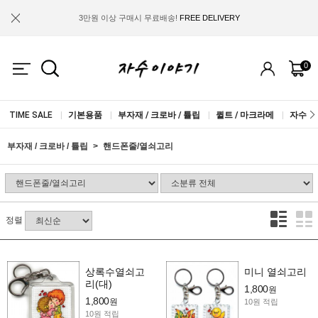
3만원 이상 구매시 무료배송!
FREE DELIVERY
금액별 사은품 지급!
FREE GIFT
0
IF YOU JOIN US, WE WILL GIVE YOU
2.000 WON COUPON!
TIME SALE
|
기본용품
|
부자재 / 크로바 / 튤립
|
퀼트 / 마크라메
|
자수실 
부자재 / 크로바 / 튤립
핸드폰줄/열쇠고리
정렬
상록수열쇠고
미니 열쇠고리
리(대)
1,800
원
1,800
원
10원 적립
10원 적립