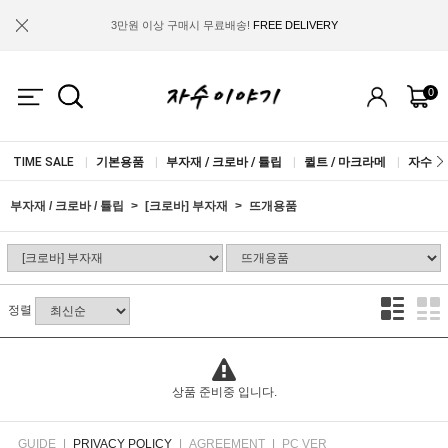
3만원 이상 구매시 무료배송!
FREE DELIVERY
금액별 사은품 지급!
FREE GIFT
0
IF YOU JOIN US, WE WILL GIVE YOU
2.000 WON COUPON!
TIME SALE
|
기본용품
|
부자재 / 크로바 / 튤립
|
퀼트 / 마크라메
|
자수실 
부자재 / 크로바 / 튤립
[크로바] 부자재
뜨개용품
정렬
상품 준비중 입니다.
GUIDE
|
PRIVACY POLICY
|
AGREEMENT
|
PC VER