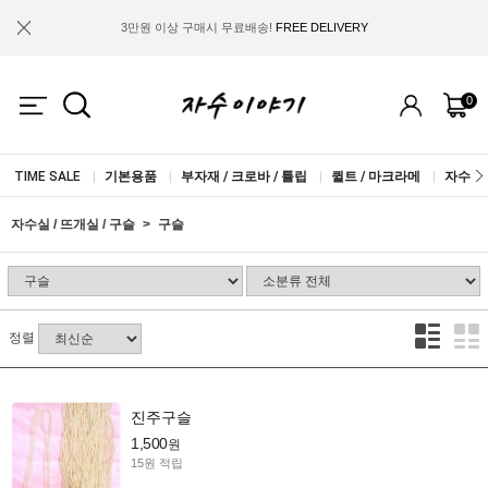
3만원 이상 구매시 무료배송!
FREE DELIVERY
금액별 사은품 지급!
FREE GIFT
0
IF YOU JOIN US, WE WILL GIVE YOU
2.000 WON COUPON!
TIME SALE
|
기본용품
|
부자재 / 크로바 / 튤립
|
퀼트 / 마크라메
|
자수실 
자수실 / 뜨개실 / 구슬
구슬
정렬
진주구슬
1,500
원
15원 적립