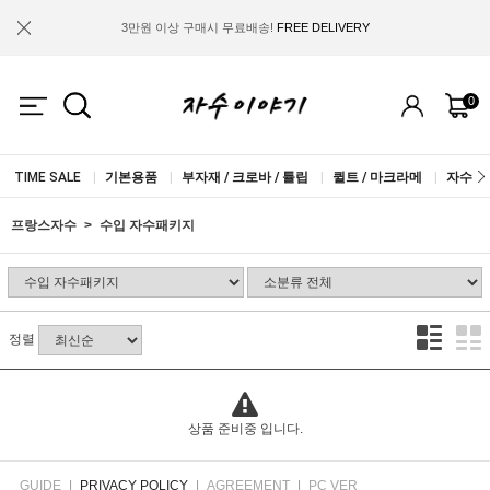
3만원 이상 구매시 무료배송!
FREE DELIVERY
금액별 사은품 지급!
FREE GIFT
0
IF YOU JOIN US, WE WILL GIVE YOU
2.000 WON COUPON!
TIME SALE
|
기본용품
|
부자재 / 크로바 / 튤립
|
퀼트 / 마크라메
|
자수실 
프랑스자수
수입 자수패키지
정렬
상품 준비중 입니다.
GUIDE
|
PRIVACY POLICY
|
AGREEMENT
|
PC VER