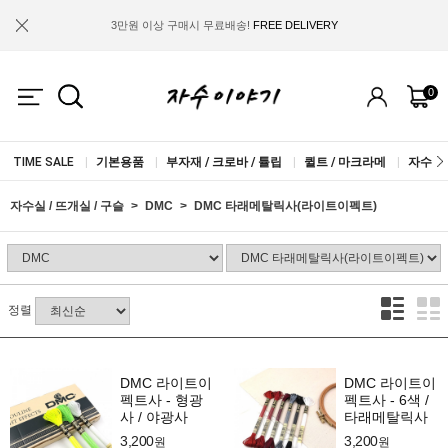
3만원 이상 구매시 무료배송!
FREE DELIVERY
금액별 사은품 지급!
FREE GIFT
0
IF YOU JOIN US, WE WILL GIVE YOU
2.000 WON COUPON!
TIME SALE
|
기본용품
|
부자재 / 크로바 / 튤립
|
퀼트 / 마크라메
|
자수실 
자수실 / 뜨개실 / 구슬
DMC
DMC 타래메탈릭사(라이트이펙트)
정렬
DMC 라이트이
DMC 라이트이
펙트사 - 형광
펙트사 - 6색 /
사 / 야광사
타래메탈릭사
3,200
3,200
원
원