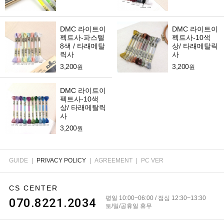
DMC 라이트이
DMC 라이트이
펙트사-파스텔
펙트사-10색
8색 / 타래메탈
상/ 타래메탈릭
릭사
사
3,200
3,200
원
원
DMC 라이트이
펙트사-10색
상/ 타래메탈릭
사
3,200
원
GUIDE
|
PRIVACY POLICY
|
AGREEMENT
|
PC VER
CS CENTER
평일 10:00~06:00 / 점심 12:30~13:30
070.8221.2034
토/일/공휴일 휴무