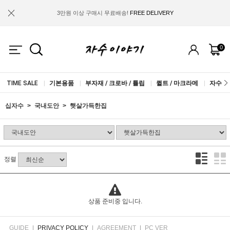
3만원 이상 구매시 무료배송!
FREE DELIVERY
금액별 사은품 지급!
FREE GIFT
0
IF YOU JOIN US, WE WILL GIVE YOU
2.000 WON COUPON!
TIME SALE
|
기본용품
|
부자재 / 크로바 / 튤립
|
퀼트 / 마크라메
|
자수실 
십자수
국내도안
햇살가득한집
정렬
상품 준비중 입니다.
GUIDE
|
PRIVACY POLICY
|
AGREEMENT
|
PC VER