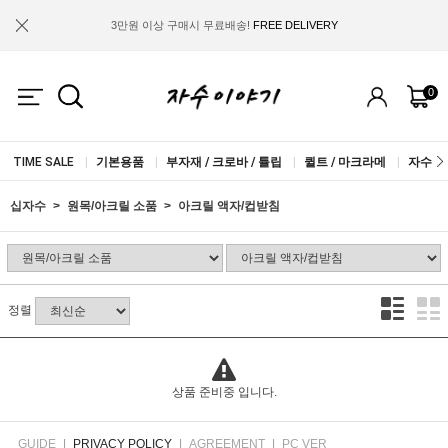
3만원 이상 구매시 무료배송!
FREE DELIVERY
금액별 사은품 지급!
FREE GIFT
0
IF YOU JOIN US, WE WILL GIVE YOU
2.000 WON COUPON!
TIME SALE
|
기본용품
|
부자재 / 크로바 / 튤립
|
퀼트 / 마크라메
|
자수실 
십자수
원목/아크릴 소품
아크릴 액자/컵받침
정렬
상품 준비중 입니다.
GUIDE
|
PRIVACY POLICY
|
AGREEMENT
|
PC VER