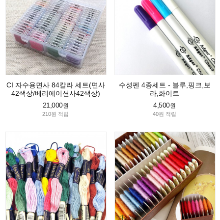
CI 자수용면사 84칼라 세트(면사
수성펜 4종세트 - 블루,핑크,보
42색상/베리에이션사42색상)
라,화이트
21,000
4,500
원
원
210원 적립
40원 적립