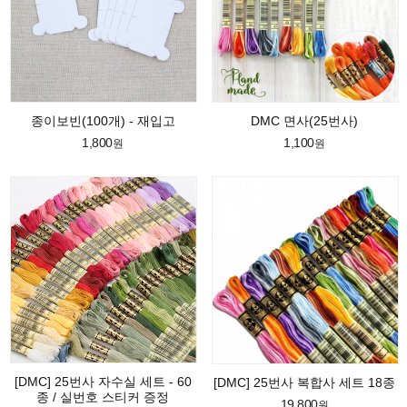
종이보빈(100개) - 재입고
DMC 면사(25번사)
1,800
1,100
원
원
[DMC] 25번사 자수실 세트 - 60
[DMC] 25번사 복합사 세트 18종
종 / 실번호 스티커 증정
19,800
원