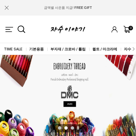
금액별 사은품 지급!
FREE GIFT
IF YOU JOIN US, WE WILL GIVE YOU
2.000 WON COUPON!
0
TIME SALE
|
기본용품
|
부자재 / 크로바 / 튤립
|
퀼트 / 마크라메
|
자수실 