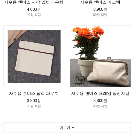
자수용 캔버스 사각 입체 파우치
자수용 캔버스 에코백
4,000
8,900
원
원
40원 적립
80원 적립
자수용 캔버스 납작 파우치
자수용 캔버스 프레임 동전지갑
3,800
3,800
원
원
30원 적립
30원 적립
더보기 ▼