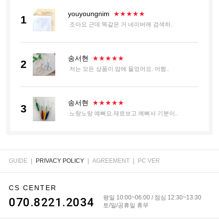
youyoungnim
★★★★★
1
조아요 근데 똑같은 거 네이버에 검색하..
송서현
★★★★★
2
저는 모든 상품이 맘에 들었어요. 어쩜..
송서현
★★★★★
3
노랑노랑 예뻐요.재료보고 예뻐서 기분이..
장정희
★★★★★
4
주문한대로 모두 잘 도착했습니다
GUIDE
|
PRIVACY POLICY
|
AGREEMENT
|
PC VER
CS CENTER
윤정민
★★★
★★
5
평일 10:00~06:00 / 점심 12:30~13:30
070.8221.2034
굳이 일본산이라 게시를 하며 상품을 올..
토/일/공휴일 휴무