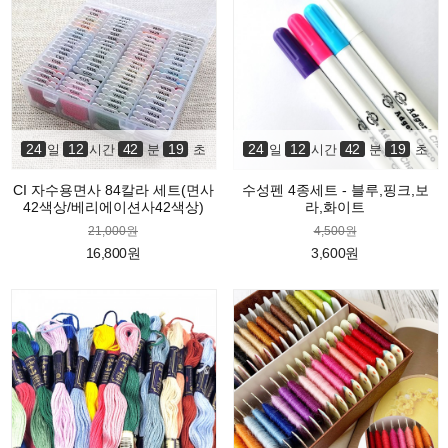
24
12
42
18
24
12
42
18
일
시간
분
초
일
시간
분
초
CI 자수용면사 84칼라 세트(면사
수성펜 4종세트 - 블루,핑크,보
42색상/베리에이션사42색상)
라,화이트
21,000원
4,500원
16,800원
3,600원