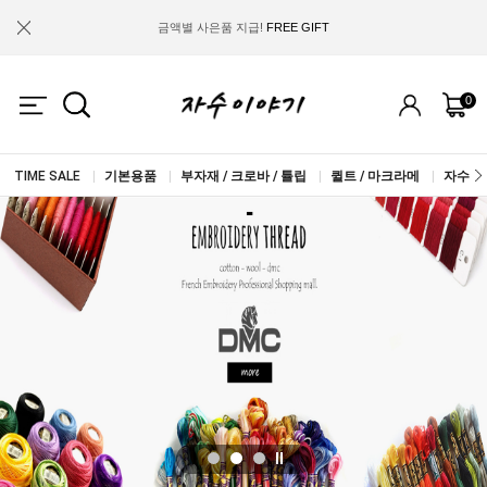
금액별 사은품 지급!
FREE GIFT
IF YOU JOIN US, WE WILL GIVE YOU
2.000 WON COUPON!
0
TIME SALE
|
기본용품
|
부자재 / 크로바 / 튤립
|
퀼트 / 마크라메
|
자수실 