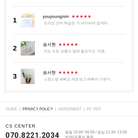
youyoungnim
★★★★★
1
조아요 근데 똑같은 거 네이버에 검색하..
송서현
★★★★★
2
저는 모든 상품이 맘에 들었어요. 어쩜..
송서현
★★★★★
3
노랑노랑 예뻐요.재료보고 예뻐서 기분이..
장정희
★★★★★
4
주문한대로 모두 잘 도착했습니다
GUIDE
|
PRIVACY POLICY
|
AGREEMENT
|
PC VER
CS CENTER
윤정민
★★★
★★
5
평일 10:00~06:00 / 점심 12:30~13:30
070.8221.2034
굳이 일본산이라 게시를 하며 상품을 올..
토/일/공휴일 휴무