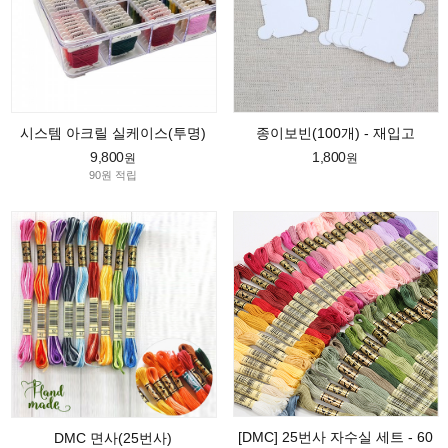
시스템 아크릴 실케이스(투명)
종이보빈(100개) - 재입고
9,800
1,800
원
원
90원 적립
[DMC] 25번사 자수실 세트 - 60
DMC 면사(25번사)