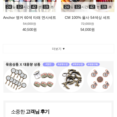
24
12
42
18
24
12
42
18
일
시간
분
초
일
시간
분
초
Anchor 앵커 60색 타래 면사세트
CM 100% 울사 54색상 세트
54,000원
72,000원
40,500원
54,000원
더보기 ▼
소중한
고객님 후기